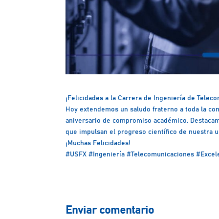
¡Felicidades a la Carrera de Ingeniería de Tele
Hoy extendemos un saludo fraterno a toda la co
aniversario de compromiso académico. Destacamo
que impulsan el progreso científico de nuestra u
¡Muchas Felicidades!
#USFX
#Ingeniería
#Telecomunicaciones
#Excel
Enviar comentario