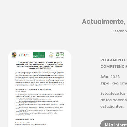
Actualmente, 
Estamos
REGLAMENTO 
COMPETENCIA
Año:
2023
Tipo:
Reglam
Establece las
de los docent
estudiantes.
Más infor