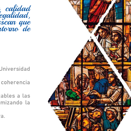
 calidad
egalidad,
uscan que
ntorno de
Universidad
a coherencia
ables a las
imizando la
a.