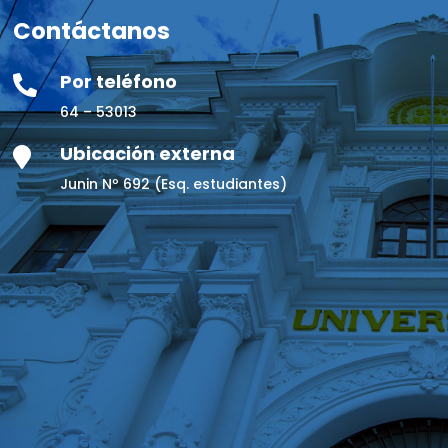
Contáctanos
Por teléfono

64 – 53013
Ubicación externa

Junin Nº 692 (Esq. estudiantes)