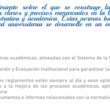
miento sobre el que se construye la
s claros y precisos enmarcados en la l
istrativa y académica. Estas normas b
 universitaria se desarrolle en un e
ivas académicas, alineadas con el Sistema de la 
ción y Evaluación Institucional para garantizar l
s reglamentos estén siempre al día y sean aplic
do a la mejora de los procesos académicos, opt
aria
ocumentos e informes relacionados con la normativ