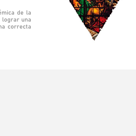
émica de la
e lograr una
na correcta