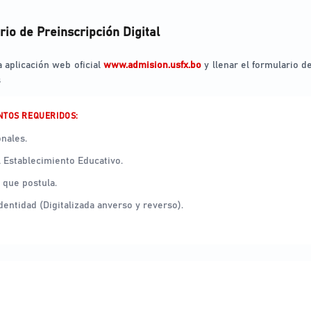
rio de Preinscripción Digital
a aplicación web oficial
www.admision.usfx.bo
y llenar el formulario d
s
NTOS REQUERIDOS:
nales.
Establecimiento Educativo.
a que postula.
dentidad (Digitalizada anverso y reverso).